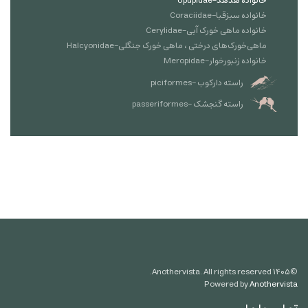
خانواده هدهد-Upupidae
خانواده سبزقبا-Coraciidae
خانواده ماهی خورک آبی-Cerylidae
ماهی‌خورک‌های درختی ، ماهی خورک جنگلی-Halcyonidae
خانواده زنبورخوار-Meropidae
راسته دارکوب -piciformes
راسته گنجشک -passeriformes
Anothervista. All rights reserved.
۱۴۰۵
©
Powered by
Anothervista