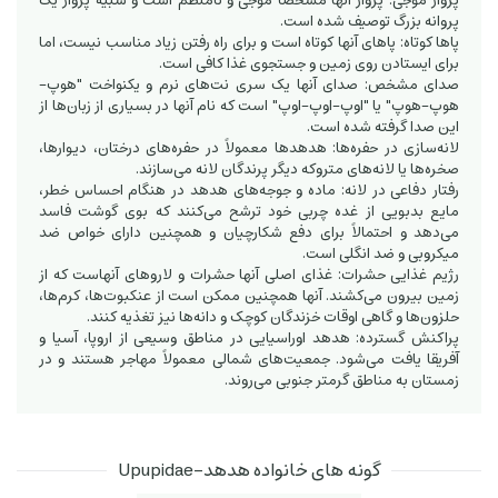
پرواز موجی: پرواز آنها مشخصاً موجی و نامنظم است و شبیه پرواز یک
پروانه بزرگ توصیف شده است.
پاها کوتاه: پاهای آنها کوتاه است و برای راه رفتن زیاد مناسب نیست، اما
برای ایستادن روی زمین و جستجوی غذا کافی است.
صدای مشخص: صدای آنها یک سری نت‌های نرم و یکنواخت "هوپ-
هوپ-هوپ" یا "اوپ-اوپ-اوپ" است که نام آنها در بسیاری از زبان‌ها از
این صدا گرفته شده است.
لانه‌سازی در حفره‌ها: هدهدها معمولاً در حفره‌های درختان، دیوارها،
صخره‌ها یا لانه‌های متروکه دیگر پرندگان لانه می‌سازند.
رفتار دفاعی در لانه: ماده و جوجه‌های هدهد در هنگام احساس خطر،
مایع بدبویی از غده چربی خود ترشح می‌کنند که بوی گوشت فاسد
می‌دهد و احتمالاً برای دفع شکارچیان و همچنین دارای خواص ضد
میکروبی و ضد انگلی است.
رژیم غذایی حشرات: غذای اصلی آنها حشرات و لاروهای آنهاست که از
زمین بیرون می‌کشند. آنها همچنین ممکن است از عنکبوت‌ها، کرم‌ها،
حلزون‌ها و گاهی اوقات خزندگان کوچک و دانه‌ها نیز تغذیه کنند.
پراکنش گسترده: هدهد اوراسیایی در مناطق وسیعی از اروپا، آسیا و
آفریقا یافت می‌شود. جمعیت‌های شمالی معمولاً مهاجر هستند و در
زمستان به مناطق گرمتر جنوبی می‌روند.
گونه های خانواده هدهد-Upupidae