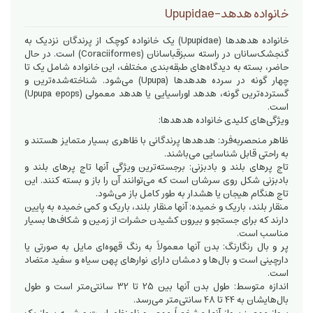
خانواده هدهد-Upupidae
خانواده هدهدها (Upupidae) یک خانواده کوچک از پرندگان نزدیک به
گنجشک‌سانان در راسته سبزقباسانان (Coraciiformes) است. در حال
حاضر، بسته به دیدگاه‌های طبقه‌بندی مختلف، این خانواده شامل یک تا
چهار گونه در سرده هدهدها (Upupa) می‌شود. شناخته‌شده‌ترین و
گسترده‌ترین گونه، هدهد اوراسیایی یا هدهد معمولی (Upupa epops)
است.
ویژگی‌های کلیدی خانواده هدهدها:
ظاهر منحصربه‌فرد: هدهدها پرندگانی با ظاهری بسیار متمایز هستند و
به راحتی قابل شناسایی می‌باشند.
تاج پرهای بلند و بادبزنی: برجسته‌ترین ویژگی آنها تاج پرهای بلند و
بادبزنی شکل روی سرشان است که می‌توانند آن را باز و بسته کنند. این
تاج هنگام هیجان یا هشدار به طور کامل باز می‌شود.
منقار بلند، باریک و خمیده: آنها منقار بلند، باریک و کمی خمیده به پایین
دارند که برای جستجو و بیرون کشیدن حشرات از زمین و شکاف‌ها بسیار
مناسب است.
پر و بال رنگارنگ: بدن آنها معمولاً به رنگ قهوه‌ای مایل به صورتی یا
دارچینی است و بال‌ها و دمشان دارای نوارهای پهن سیاه و سفید متضاد
است.
اندازه متوسط: طول بدن آنها بین 25 تا 32 سانتی‌متر است و طول
بال‌هایشان به 44 تا 48 سانتی‌متر می‌رسد.