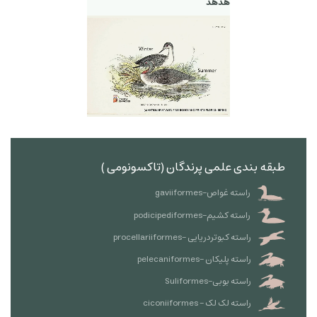
هدهد
طبقه بندی علمی پرندگان (تاکسونومی )
راسته غواص-gaviiformes
راسته کشیم-podicipediformes
راسته کبوتردریایی -procellariiformes
راسته پلیکان -pelecaniformes
راسته بوبی-Suliformes
راسته لک لک - ciconiiformes