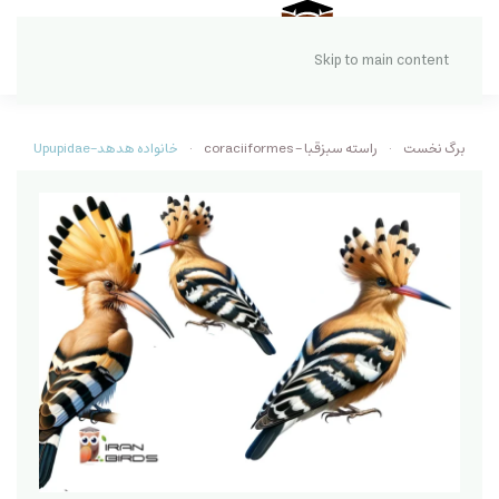
Skip to main content
برگ نخست
راسته سبزقبا - coraciiformes
خانواده هدهد-Upupidae