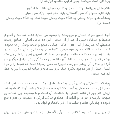
پرندگان کمک می‌کنند. برخی از این مناطق عبارتند از:
تالاب‌های بین‌المللی: تالاب انزلی، تالاب میقان، تالاب شادگان
پارک‌های ملی: پارک ملی گلستان، پارک ملی کویر، پارک ملی توران
پناهگاه‌های حیات وحش: پناهگاه حیات وحش میاندشت، پناهگاه حیات وحش
دشت ارژن
آنچه امروز حیات انسان و موجودات را تهدید می نماید عدم شناخت واقعی از
محیط و استفاده بیش از حد از آن است ، این دو عامل اصلی ؛ منابع زیست
محیطی که عبارتند از آب ، هوا ، خاک ، جنگل ، مرتع و حیات وحش را به نابودی
کشانده است . انگیزه های سود جویی ، تنوع طلبی و جمال پرستی بعضی انسانها
به اندازه ای ست که با دخالت در این مجموعه که همچون زنجیر به هم پیوسته
بوده و تغییر در هر یک از مظاهر آن مالا منجر به دگرگونی در عوامل دیگری می
گردد و تعادل آنرا برهم می زند ، امروزه به حدی رسیده است که عرصه را بر خود
انسان بیش از هر موجود دیگری تنگ تر و سلامت و حیات خویش را نیز به خطر
انداخته است .
پیشرفت تکنولوژی و تفنن گرایی و ده ها عامل دیگر ، دست به دست هم داده ،
محیط زیست را به تباهی و فساد کشانیده است، از طرفی همانگونه که اشاره شد
ارزش هر چیز در عالم هستی به شناخت آن است و تا زمانیکه این شناسایی
صورت نگرفته و خواص و اثرات آن معلوم نباشد ارزش و اهمیت آن هم واضح
نبوده و چگونگی حفظ و حراست آن نیز نامعلوم خواد بود .
از این روی تصمیم گرفتم به معرفی قسمتی از حیات وحش سزمین ایران