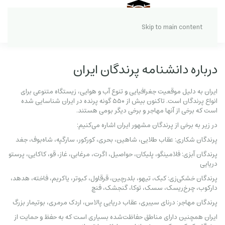
Skip to main content
درباره دانشنامه پرندگان ایران
ایران به دلیل موقعیت جغرافیایی و تنوع آب و هوایی، زیستگاه متنوعی برای
انواع پرندگان است. تاکنون بیش از ۵۵۰ گونه پرنده در ایران شناسایی شده
است که برخی از آنها مهاجر و برخی دیگر بومی هستند.
در زیر به برخی از پرندگان مشهور ایران اشاره می‌کنیم:
پرندگان شکاری: عقاب طلایی، شاهین، بحری، کورکور، سارگپه، شاه‌بوف، جغد
پرندگان آبزی: فلامینگو، پلیکان، حواصیل، اگرت، مرغابی، غاز، قو، کاکایی، پرستو
دریایی
پرندگان خشکی‌زی: کبک، تیهو، بلدرچین، قرقاول، کبوتر، یاکریم، فاخته، هدهد،
دارکوب، چرخ‌ریسک، سسک، توکا، گنجشک، فنچ
پرندگان مهاجر: درنای سیبری، عقاب دریایی پالاس، اردک مرمری، بوتیمار بزرگ
ایران همچنین دارای مناطق حفاظت‌شده بسیاری است که به حفظ و حمایت از