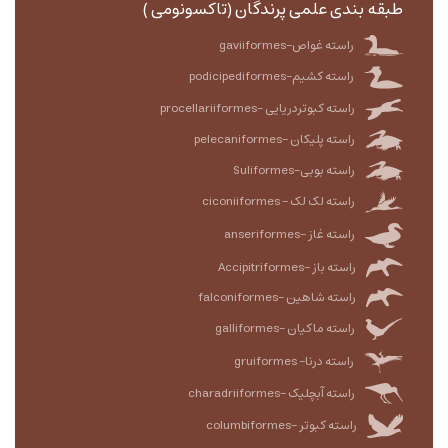
طبقه بندی علمی پرندگان (تاکسونومی )
راسته غواص-gaviiformes
راسته کشیم-podicipediformes
راسته کبوتردریایی -procellariiformes
راسته پلیکان -pelecaniformes
راسته بوبی-Suliformes
راسته لک لک - ciconiiformes
راسته غاز -anseriformes
راسته باز -Accipitriformes
راسته شاهین -falconiformes
راسته ماکیان -galliformes
راسته درنا- gruiformes
راسته آبچلیک -charadriiformes
راسته کبوتر -columbiformes