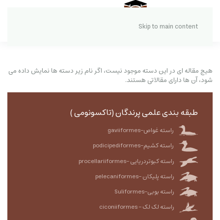
Skip to main content
هیج مقاله ای در این دسته موجود نیست، اگر نام زیر دسته ها نمایش داده می
شود، آن ها دارای مقالاتی هستند.
طبقه بندی علمی پرندگان (تاکسونومی )
راسته غواص-gaviiformes
راسته کشیم-podicipediformes
راسته کبوتردریایی -procellariiformes
راسته پلیکان -pelecaniformes
راسته بوبی-Suliformes
راسته لک لک - ciconiiformes