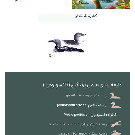
کشیم شاخدار
طبقه بندی علمی پرندگان (تاکسونومی )
راسته غواص-gaviiformes
راسته کشیم-podicipediformes
خانواده کشیمیان - Podicipedidae
راسته کبوتردریایی -procellariiformes
راسته پلیکان -pelecaniformes