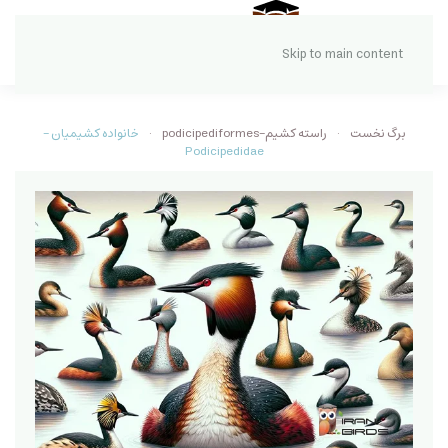
Skip to main content
برگ نخست
راسته کشیم-podicipediformes
خانواده کشیمیان -
Podicipedidae