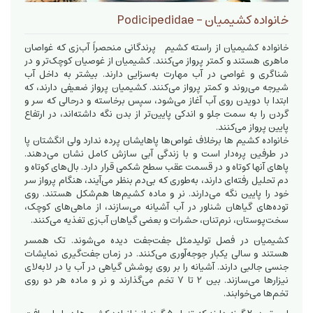
خانواده کشیمیان - Podicipedidae
خانواده کشیمیان از راسته کشیم پرندگانی منحصراً آب‌زی که غواصان
ماهری هستند و کمتر پرواز می‌کنند. کشیمیان از غوصیان کوچک‌تر و در
شناگری و غواصی در آب مهارت به‌سزایی دارند. بیشتر به داخل آب
شیرجه می‌روند و کمتر پرواز می‌کنند. کشیمیان پرواز ضعیفی دارند، که
ابتدا با دویدن روی آب آغاز می‌شود، سپس برخاسته و درحالی که سر و
گردن را به سمت جلو و اندکی پایین‌تر از بدن نگه داشته‌اند، در ارتفاع
پایین پرواز می‌کنند.
خانواده کشیم‌ ها برخلاف غواص‌ها پاهایشان پرده ندارد ولی انگشتان پا
در طرفین پره‌دار است و با زندگی آبی سازش کامل نشان می‌دهند.
پاهای آنها کوتاه و در قسمت عقب سطح شکمی قرار دارد. بال‌های کوتاه و
دم تحلیل رفته‌ای دارند، به‌طوری که بی‌دم بنظر می‌آیند، هنگام پرواز سر
خود را پایین نگه می‌دارند. نر و ماده کشیم‌ها هم‌شکل هستند. روی
توده‌های گیاهان شناور در آب آشیانه می‌سازند، از ماهی‌های کوچک،
سخت‌پوستان، نرم‌تنان، حشرات و بعضی گیاهان آب‌زی تغذیه می‌کنند.
کشیمیان در فصل تولیدمثل جفت‌جفت دیده می‌شوند. تک همسر
هستند و سالی یکبار جوجه‌آوری می‌کنند. در زمان جفت‌گیری نمایشات
جنسی جالبی دارند. آشیانه را بر روی پوشش گیاهی در آب یا در لابه‌لای
نیزارها می‌سازند. بین 2 تا 7 تخم می‌گذارند و نر و ماده هر دو روی
تخم‌ها می‌خوابند.