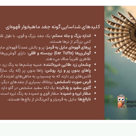
کلیدهای شناسایی گونه جغد ماهیخوار قهوه‌ای
اندازه بزرگ و جثه محکم:
کمی بزرگتر از نرها هستند.
پرهای قهوه‌ای مایل به قرمز:
پر و بالش عمدتاً قهوه‌ای ما
گوش‌پرها (Ear Tufts) برجسته و افقی:
دارای گوش‌پرهای
ظاهری تقریباً صاف می‌دهند.
چشمان زرد طلایی خیره‌کننده:
عنبیه چشم‌ها به رنگ زرد
پاهای بدون پر و زرد روشن:
پاها بدون پر (که یک سازگ
فلس‌های زبر دارند که به چسبیدن به ماهی‌های لغزنده ک
قرص صورت نامشخص:
برخلاف بسیاری از جغدهای دیگر
گلوی سفید و پف‌کرده:
یک لکه سفید مشخص در گلو دارد ک
منقار تیره و خمیده:
منقار قوی و خمیده به رنگ تیره است.
نابالغ‌ها:
مایل به قرمزتر و کم‌رنگ‌تر از بالغ‌ها هستند.