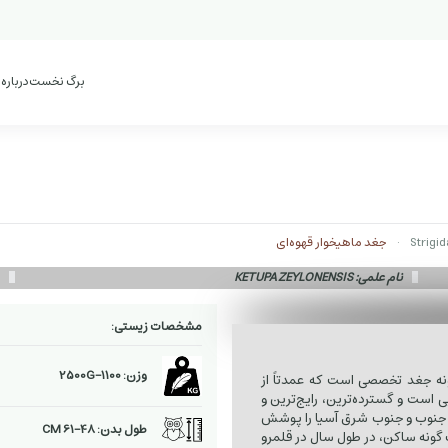
برگ نخست
درباره
جغد ماهیخوار قهوه‌ای
نام علمی: KETUPA ZEYLONENSIS
ن
مشخصات زیستی:
وزن: 1100-2500G
نه جغد تخصصی است که عمدتاً از
ی است و گسترده‌ترین، رایج‌ترین و
ا جنوب و جنوب شرق آسیا را پوشش
طول بدن: 48-61 CM
ک گونه ساکن، در طول سال در قلمرو