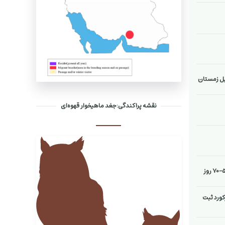
ایل زمستان
نقشه پراکندگی:جغد ماهیخوار قهوه‌ای
کثر رکورد ثبت