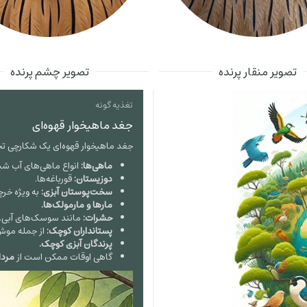
تصویر منقار پرنده
تصویر چشم پرنده
تغذیه گونه
جغد ماهیخوار قهوه‌ای
جغد ماهیخوار قهوه‌ای یک شکارچی
ماهی‌ها:
انواع ماهی‌های آب شی
دوزیستان:
قورباغه‌ها.
سخت‌پوستان آبزی:
به ویژه خرچنگ‌های
مارها و مارمولک‌ها.
حشرات:
مانند سوسک‌های آبی.
پستانداران کوچک:
از جمله موش‌
پرندگان آبزی کوچک.
گاهی اوقات ممکن است از
مردا