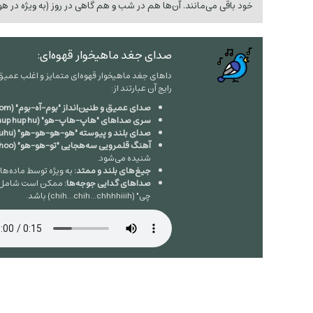
خود باقی می‌مانند. آن‌ها هم در شب و هم گاهی در روز (به ویژه در ه
صدای جغد ماهیخوار قهوه‌ای:
داهای جغد ماهیخوار قهوه‌ای متمایز و اغلب عمیق
رایج آن عبارتند از:
صدای عمیق و طنین‌انداز "بوم-آه-بوم" (boom-uh-boom).
سری صداهای "هاپ-هاپ-هو" (hup hup hu).
صدای بلند و پیوسته "هو-هو-هو-هو" (huhuhuhuhuhuhu).
آهنگ قلمرویی سه‌هجایی "تو-هو-هو" (tu-hoo-hoo):
شنیده می‌شود.
جیغ‌های بلند و ممتد:
به ویژه توسط ماده‌ها.
صداهای گدایی جوجه‌ها:
ممکن است شامل جی
چی" (chih...chih...chhhhiiih) باشد.