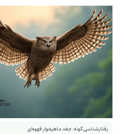
رفتارشناسی گونه: جغد ماهیخوار قهوه‌ای