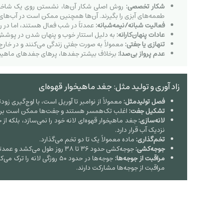
شکار تخصصی:
روش اصلی شکار آن‌ها، نشستن روی یک شاخه با
طعمه‌های آبزی را بگیرند. آن‌ها همچنین ممکن است در آب‌های ک
فعالیت شبانه/نیمه‌شبانه:
عمدتاً در شب فعال هستند، اما در ر
عادات پنهان‌کارانه:
به دلیل استتار خوب و پنهان شدن در پوشش
تنهازی یا جفتی:
معمولاً به صورت جفتی زندگی می‌کنند و در خارج 
عدم پرواز بی‌صدا:
برخلاف بیشتر جغدها، پرهای جغدهای ماهیخوار بر
زاد آوری و تولید مثل: جغد ماهیخوار قهوه‌ای
فصل تولیدمثل:
معمولاً از نوامبر تا آوریل است، با اوج‌گیری زود
تشکیل جفت:
اغلب تک‌همسر هستند و جفت‌ها ممکن است برای 
لانه‌سازی:
جغد ماهیخوار قهوه‌ای لانه خود را نمی‌سازد، بلکه ا
نزدیک آب قرار دارد.
تخم‌گذاری:
ماده معمولاً یک تا دو تخم می‌گذارد.
جوجه‌کشی:
جوجه‌کشی حدود ۳۶ تا ۳۸ روز طول می‌کشد و عمدتاً توسط ماده انجام می‌شود. نر در این مدت برای ماده غذا تهیه می‌کند.
مراقبت از جوجه‌ها:
مراقبت از جوجه‌ها مشارکت دارند.