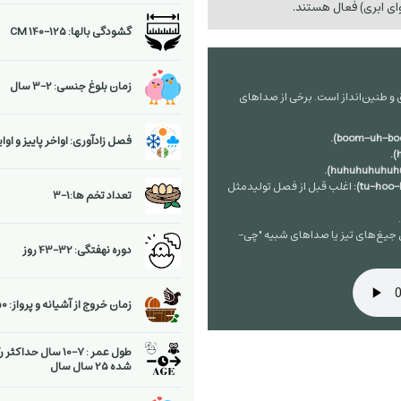
وای ابری) فعال هستند.
گشودگی بالها: 125-140 CM
زمان بلوغ جنسی: 2-3 سال
 و طنین‌انداز است. برخی از صداهای
فصل زادآوری: اواخر پاییز و او
اغلب قبل از فصل تولیدمثل
تعداد تخم ها:1-3
غ‌های تیز یا صداهای شبیه "چی-
دوره نهفتگی: 32-43 روز
زمان خروج از آشیانه و پرواز: 50-70 روز
طول عمر : 7-10 سال حدا
شده 25 سال سال