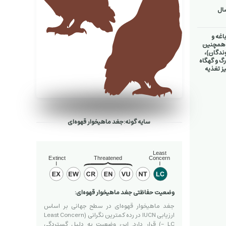
اغه و
. همچنین
وندگان)،
گ و گهگاه
یز تغذیه
سایه گونه:جغد ماهیخوار قهوه‌ای
وضعیت حفاظتی جغد ماهیخوار قهوه‌ای:
جغد ماهیخوار قهوه‌ای در سطح جهانی بر اساس
ارزیابی IUCN در رده کمترین نگرانی (Least Concern
- LC) قرار دارد. این وضعیت به دلیل گستردگی