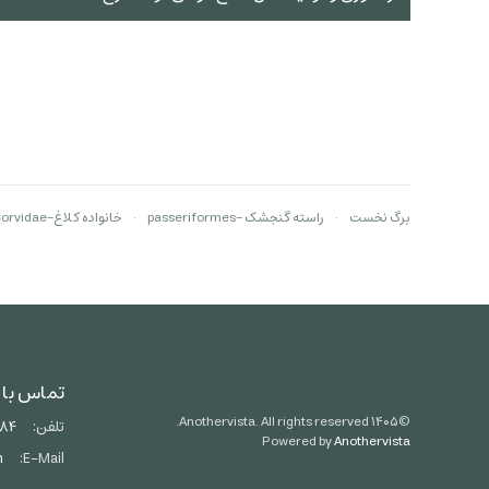
برگ نخست
راسته گنجشک -passeriformes
خانواده کلاغ-Corvidae
تماس با 
Anothervista. All rights reserved.
۱۴۰۵
©
تلفن:
684
Powered by
Anothervista
m
E-Mail: