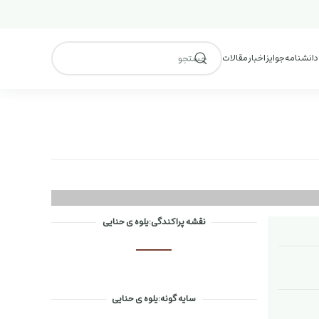
 دانشنامه
جوایز
اخبار
مقالات
نقشه پراکندگی:یلوه ی حنایی
سایه گونه:یلوه ی حنایی