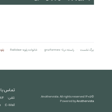
برگ نخست
راسته درنا- gruiformes
خانواده یلوه‌-Rallidae
یلوه
تماس با 
Anothervista. All rights reserved.
۱۴۰۵
©
تلفن:
684
Powered by
Anothervista
m
E-Mail: