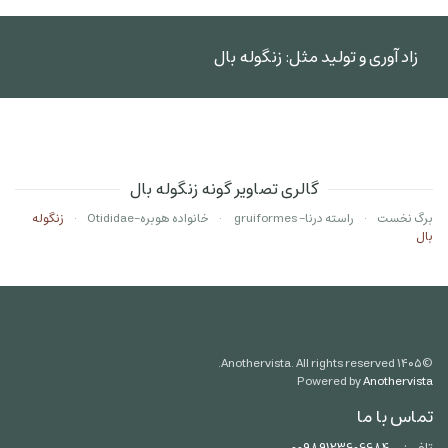
زاد آوری و تولید مثل: زنگوله بال
گالری تصاویر گونه زنگوله بال
برگ نخست
راسته درنا- gruiformes
خانواده هوبره-Otididae
زنگوله
بال
Anothervista. All rights reserved.
۱۴۰۵
©
Powered by
Anothervista
تماس با ما