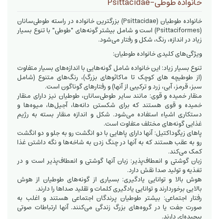
خانواده طوطی-Psittacidae
خانواده طوطیان (Psittacidae) بزرگترین خانواده در راسته طوطی‌سانان
(Psittaciformes) است و شامل بیشتر گونه‌های "طوطی" با تنوع بسیار
زیاد در اندازه، رنگ، شکل و رفتار می‌شود.
ویژگی‌های کلیدی خانواده طوطیان:
تنوع بسیار زیاد: این خانواده شامل گونه‌هایی با اندازه‌های بسیار متفاوت
(از طوطیچه های کوچک تا ماکائوهای بزرگ)، رنگ‌های متنوع (شامل
سبز، قرمز، آبی، زرد و ترکیبی از آنها) و رفتارهای گوناگون است.
منقار خمیده و قوی: مانند سایر طوطی‌سانان، طوطیان نیز دارای منقار
خمیده و قوی هستند که برای شکستن دانه‌ها، آجیل‌ها، میوه‌ها و
دستکاری اشیاء استفاده می‌شود. شکل و اندازه منقار بسته به رژیم
غذایی گونه‌های مختلف متفاوت است.
پاهای زیگوداکتیل: آنها دارای پاهایی با دو انگشت رو به جلو و دو انگشت
رو به عقب هستند که به آنها در چنگ زدن به شاخه‌ها و نگه داشتن غذا
کمک می‌کند.
زبان گوشتی و انعطاف‌پذیر: زبان آنها گوشتی و انعطاف‌پذیر است و در
تغذیه و تولید صدا نقش دارد.
هوش بالا و توانایی یادگیری: بسیاری از گونه‌های طوطیان از هوش
بالایی برخوردارند و توانایی یادگیری کلمات و تقلید صداها را دارند.
رفتار اجتماعی: بیشتر طوطیان پرندگان اجتماعی هستند و اغلب به
صورت جفت یا در گروه‌های بزرگ زندگی می‌کنند. آنها ارتباطات صوتی
پیچیده‌ای دارند.