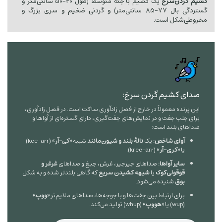
کشیم گردن‌سرخ
یک کشیم با جثه متوسط (طول
40
−
50
سانتی‌متر و
گستردگی بال
77
−
85
سانتی‌متر) و گردنی ضخیم و سری بزرگ و
مخروطی‌شکل است.
صدای کشیم گردن سرخ:
این پرنده معمولاً در خارج از فصل زادآوری ساکت است. در فصل زادآوری،
برای جلب جفت و در نمایش‌های جفت‌گیری، دارای گستره‌ای از آواها و
صداهای بلند است:
آوای شاخص:
یک
نالهٔ بلند و شیون‌مانند
شبیه «
کی-آر
» (kee-arr)
یا «
کری-آر
» (kree-arr).
سایر آواها:
صداهای جیرجیر، غرش، جیغ و صداهای
غرغر و
قوقولی‌کوک
یا
شیهه کشیدن سریع
که گاهی بلندتر شده و به شکل
بوق
شنیده می‌شود.
برای ارتباط بین جفت‌ها و با جوجه‌ها، صداهای ملایم‌تر «
ووپ
»
(wup) یا «
هووپ
» (whup) تولید می‌کند.