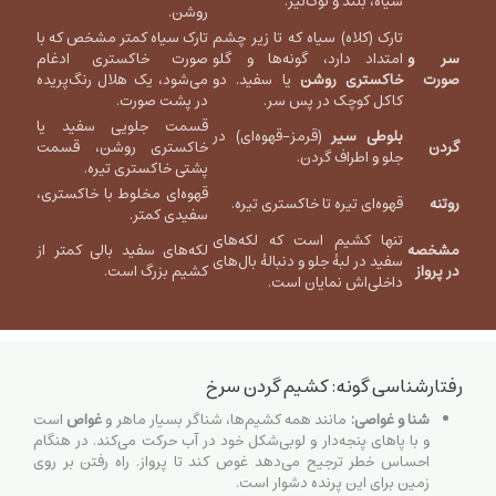
سیاه، بلند و نوک‌تیز.
روشن.
تارک (کلاه) سیاه که تا زیر چشم
تارک سیاه کمتر مشخص که با
سر و
امتداد دارد، گونه‌ها و گلو
صورت خاکستری ادغام
صورت
خاکستری روشن
یا سفید. دو
می‌شود، یک هلال رنگ‌پریده
کاکل کوچک در پس سر.
در پشت صورت.
قسمت جلویی سفید یا
بلوطی سیر
(قرمز-قهوه‌ای) در
گردن
خاکستری روشن، قسمت
جلو و اطراف گردن.
پشتی خاکستری تیره.
قهوه‌ای مخلوط با خاکستری،
روتنه‌
قهوه‌ای تیره تا خاکستری تیره.
سفیدی کمتر.
تنها کشیم است که لکه‌های
مشخصه
لکه‌های سفید بالی کمتر از
سفید در لبهٔ جلو و دنبالهٔ بال‌های
در پرواز
کشیم بزرگ است.
داخلی‌اش نمایان است.
رفتارشناسی گونه: کشیم گردن سرخ
شنا و غواصی:
مانند همه کشیم‌ها، شناگر بسیار ماهر و
غواص
است
و با پاهای پنجه‌دار و لوبی‌شکل خود در آب حرکت می‌کند. در هنگام
احساس خطر ترجیح می‌دهد غوص کند تا پرواز. راه رفتن بر روی
زمین برای این پرنده دشوار است.