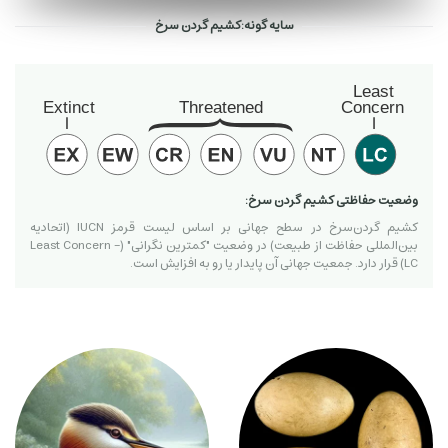
سایه گونه:کشیم گردن سرخ
وضعیت حفاظتی کشیم گردن سرخ:
کشیم گردن‌سرخ در سطح جهانی بر اساس لیست قرمز IUCN (اتحادیه
بین‌المللی حفاظت از طبیعت) در وضعیت "کمترین نگرانی" (Least Concern -
LC) قرار دارد. جمعیت جهانی آن پایدار یا رو به افزایش است.