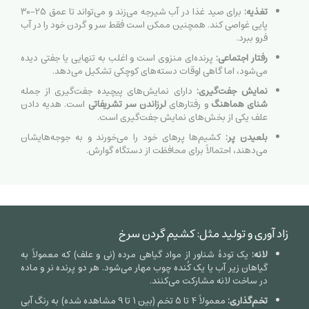
تغذیه:
برای صید غذا در آب شیرجه می‌زند و می‌تواند تا عمق
25
−
30
پایی غواصی کند. همچنین ممکن است فقط سر و گردن خود را در آب
فرو ببرد.
رفتار اجتماعی:
پرنده‌ای منزوی است و اغلب به تنهایی یا جفتی دیده
می‌شود، اما گاهی اوقات دسته‌های کوچکی تشکیل می‌دهد.
نمایش جفت‌گیری:
دارای نمایش‌های پیچیده جفت‌گیری از جمله
شنای هماهنگ
و رفتارهای
لرزاندن سر تشریفاتی
است. هدیه دادن
علف یکی از بخش‌های نمایش جفت‌گیری است.
بلعیدن پر:
کشیم‌ها پرهای خود را می‌خورند و به جوجه‌هایشان
می‌دهند، احتمالاً برای محافظت از دستگاه گوارش.
زاد آوری و تولید مثل: کشیم گردن سرخ
لانه:
یک تودهٔ شناور از مواد گیاهی مرده (نی و علف) که معمولاً به
گیاهان زیر آب یا یک کُنده چوب مهار می‌شود. هر دو پرنده نر و ماده
در ساخت لانه مشارکت می‌کنند.
تخم‌گذاری:
معمولاً
4
تا
5
تخم (بین
1
تا
9
مشاهده شده) به رنگ آبی