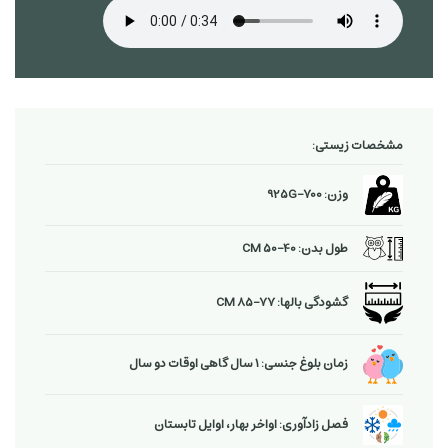
مشخصات زیستی:
وزن: 700−925G
طول بدن: 40−50 CM
گشودگی بالها: 77−85 CM
زمان بلوغ جنسی: 1 سال گاهی اوقات دو سال
فصل زادآوری: اواخر بهار، اوایل تابستان