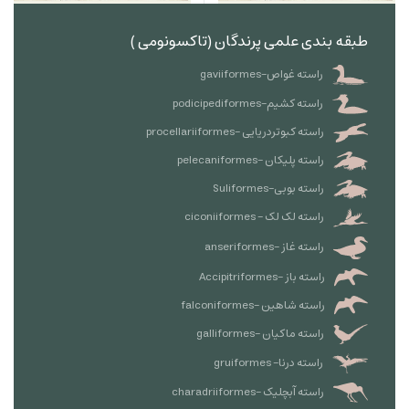
طبقه بندی علمی پرندگان (تاکسونومی )
راسته غواص-gaviiformes
راسته کشیم-podicipediformes
راسته کبوتردریایی -procellariiformes
راسته پلیکان -pelecaniformes
راسته بوبی-Suliformes
راسته لک لک - ciconiiformes
راسته غاز -anseriformes
راسته باز -Accipitriformes
راسته شاهین -falconiformes
راسته ماکیان -galliformes
راسته درنا- gruiformes
راسته آبچلیک -charadriiformes