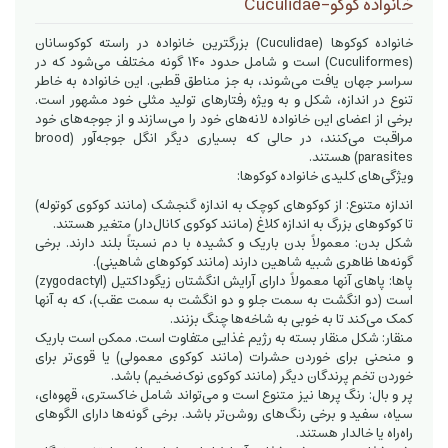
خانواده کوکو-Cuculidae
خانواده کوکوها (Cuculidae) بزرگترین خانواده در راسته کوکوسانان
(Cuculiformes) است و شامل حدود 140 گونه مختلف می‌شود که در
سراسر جهان یافت می‌شوند، به جز مناطق قطبی. این خانواده به خاطر
تنوع در اندازه، شکل و به ویژه رفتارهای تولید مثلی خود مشهور است.
برخی از اعضای این خانواده لانه‌های خود را می‌سازند و از جوجه‌های خود
مراقبت می‌کنند، در حالی که بسیاری دیگر انگل جوجه‌آور (brood
parasites) هستند.
ویژگی‌های کلیدی خانواده کوکوها:
اندازه متنوع: از کوکوهای کوچک به اندازه گنجشک (مانند کوکوی کوتوله)
تا کوکوهای بزرگ به اندازه کلاغ (مانند کوکوی کانال‌دار) متغیر هستند.
شکل بدن: معمولاً بدن باریک و کشیده با دم نسبتاً بلند دارند. برخی
گونه‌ها ظاهری شبیه شاهین دارند (مانند کوکوهای شاهینی).
پاها: پاهای آنها معمولاً دارای آرایش انگشتان زیگوداکتیل (zygodactyl)
است (دو انگشت به سمت جلو و دو انگشت به سمت عقب)، که به آنها
کمک می‌کند تا به خوبی به شاخه‌ها چنگ بزنند.
منقار: شکل منقار بسته به رژیم غذایی متفاوت است. ممکن است باریک
و منحنی برای خوردن حشرات (مانند کوکوی معمولی) یا قوی‌تر برای
خوردن تخم پرندگان دیگر (مانند کوکوی نوک‌ضخیم) باشد.
پر و بال: رنگ پرها نیز متنوع است و می‌تواند شامل خاکستری، قهوه‌ای،
سیاه، سفید و برخی رنگ‌های روشن‌تر باشد. برخی گونه‌ها دارای الگوهای
راه‌راه یا خالدار هستند.