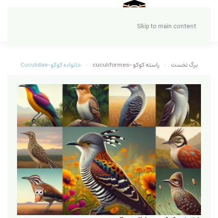
Skip to main content
برگ نخست
راسته کوکو -cuculiformes
خانواده کوکو-Cuculidae