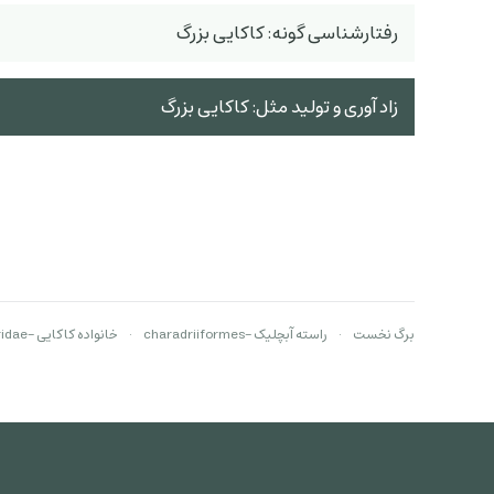
رفتارشناسی گونه: کاکایی بزرگ
زاد آوری و تولید مثل: کاکایی بزرگ
برگ نخست
راسته آبچلیک -charadriiformes
خانواده کاکایی -Laridae