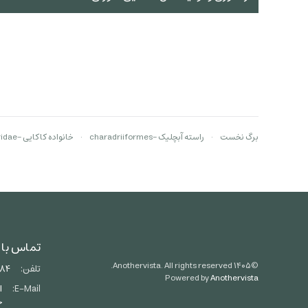
برگ نخست
راسته آبچلیک -charadriiformes
خانواده کاکایی -Laridae
تماس با 
Anothervista. All rights reserved.
۱۴۰۵
©
تلفن:
684
Powered by
Anothervista
E-Mail:
ح