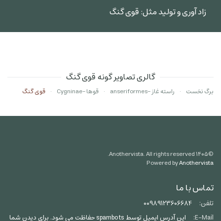
زاد آوری و تولید مثل: قوی گنگ
گالری تصاویر گونه قوی گنگ
برگ نخست
راسته غاز -anseriformes
قوها -Cygninae
قوی گنگ
Anothervista. All rights reserved.
۱۴۰۵
©
Powered by
Anothervista
تماس با ما
تلفن:
00989123606684
E-Mail:
این آدرس ایمیل توسط spambots حفاظت می شود. برای دیدن شما