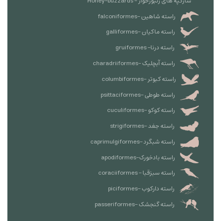
سارگپه های زنبورخوار - Honey-buzzards
راسته شاهین -falconiformes
راسته ماکیان -galliformes
راسته درنا- gruiformes
راسته آبچلیک -charadriiformes
راسته کبوتر -columbiformes
راسته طوطی -psittaciformes
راسته کوکو -cuculiformes
راسته جغد -strigiformes
راسته شبگرد -caprimulgiformes
راسته بادخورک-apodiformes
راسته سبزقبا - coraciiformes
راسته دارکوب -piciformes
راسته گنجشک -passeriformes