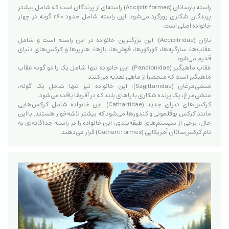
راسته بازسانان (Accipitriformes) راسته‌ای از پرندگان است که شامل بیشتر
پرندگان شکاری روزگرد می‌شود. این راسته شامل حدود 260 گونه در چهار
خانواده اصلی است:
بازان (Accipitridae): این بزرگترین خانواده در این راسته است و شامل
عقاب‌ها، سارگپه‌ها، کورکورها، قوش‌ها، بازها، هاریرها و کرکس‌های دنیای
قدیم می‌شود.
عقاب ماهیگیر (Pandionidae): این خانواده تنها شامل یک یا دو گونه عقاب
ماهیگیر است که منحصراً از ماهی تغذیه می‌کنند.
منشی‌مرغان (Sagittariidae): این خانواده نیز تنها شامل یک گونه،
منشی‌مرغ، یک پرنده شکاری با پاهای بلند که در آفریقا یافت می‌شود.
کرکس‌های دنیای جدید (Cathartidae): این خانواده شامل کرکس‌هایی
مانند کرکس بوقلمونی و کندورها می‌شود که بیشتر لاشه‌خوار هستند. با این
حال، برخی از سیستم‌های طبقه‌بندی، این خانواده را در راسته جداگانه‌ای به
نام کرکس‌سانان آمریکایی (Cathartiformes) قرار می‌دهند.