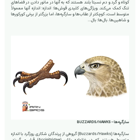
کوتاه و گرد و دم نسبتاً بلند هستند که به آنها در مانور دادن در فضاهای
تنگ کمک می‌کند. ویژگی‌های کلیدی قوش‌ها: اندازه: اندازه آنها معمولاً
متوسط ​​است، کوچکتر از عقاب‌ها و سارگپه‌ها، اما بزرگتر از برخی کورکورها
و شاهین‌ها. بال‌ها: بال‌…
سارگپه‌ها - BUZZARDS/HAWKS
سارگپه‌ها (Buzzards/Hawks) گروهی از پرندگان شکاری روزگرد با اندازه
متوسط ​​هستند که در خانواده بازان (Accipitridae) قرار می‌گیرند.