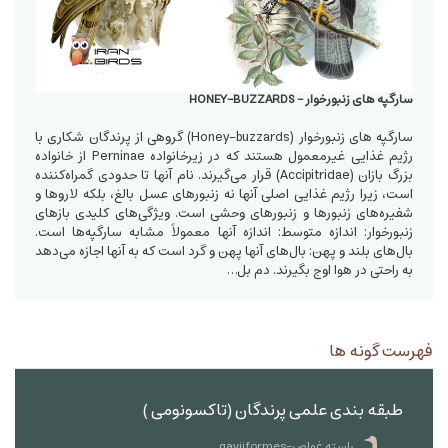
سارگپه های زنبورخوار - HONEY-BUZZARDS
سارگپه های زنبورخوار (Honey-buzzards) گروهی از پرندگان شکاری با
رژیم غذایی غیرمعمول هستند که در زیرخانواده Perninae از خانواده
بزرگ بازان (Accipitridae) قرار می‌گیرند. نام آنها تا حدودی گمراه‌کننده
است، زیرا رژیم غذایی اصلی آنها نه زنبورهای عسل بالغ، بلکه لاروها و
شفیره‌های زنبورها و زنبورهای وحشی است. ویژگی‌های کلیدی بازهای
زنبورخوار: اندازه متوسط: اندازه آنها معمولاً مشابه سارگپه‌ها است.
بال‌های بلند و پهن: بال‌های آنها پهن و گرد است که به آنها اجازه می‌دهد
به راحتی در هوا اوج بگیرند. دم بل…
فهرست گونه ها
طبقه بندی علمی پرندگان (تاکسونومی )
راسته غواص-gaviiformes